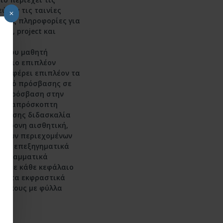
ύουν τις ταινίες
αιρες πληροφορίες για
ες, project και
ο του μαθητή
ούσιο επιπλέον
ροσφέρει επιπλέον τα
ωδικό πρόσβασης σε
ση πρόσβαση στην
και απρόσκοπτη
α ζώσης διδασκαλία
σύγχρονη αισθητική,
η των περιεχομένων
ύλη, επεξηγηματικά
τα γραμματικά
ίπ σε κάθε κεφάλαιο
και τα εκφραστικά
ύ μήκους με φύλλα