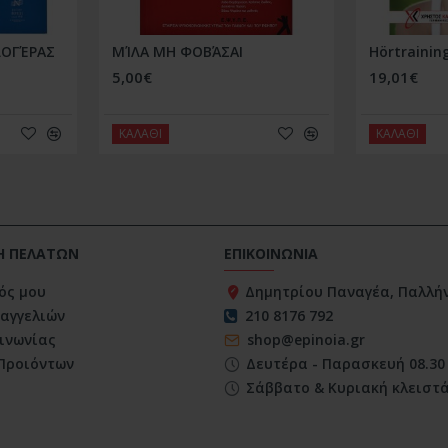
ΛΟΓΈΡΑΣ
ΜΊΛΑ ΜΗ ΦΟΒΆΣΑΙ
Hörtrainin
5,00€
19,01€
ΚΑΛΑΘΙ
ΚΑΛΑΘΙ
Η ΠΕΛΑΤΩΝ
ΕΠΙΚΟΙΝΩΝΙΑ
ός μου
Δημητρίου Παναγέα, Παλλήν
ραγγελιών
210 8176 792
ινωνίας
shop@epinoia.gr
Προιόντων
Δευτέρα - Παρασκευή 08.30 
Σάββατο & Κυριακή κλειστ