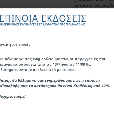
ασκήσεις που συνοδε
μικρού μήκους, επίκ
τις γερμανόφωνες χώρ
γρίφους.
Το ανανεωμένο Βιβλί
συνοδεύεται από πλ
ψηφιακό υλικό και π
εξής PLUS: δωρεάν κ
Αγαπητοί γονείς,
κάθε βιβλίο για άμε
ψηφιακή του μορφή 
μετάβαση από τη δι
Θα θέλαμε να σας ενημερώσουμε πως οι παραγγελίες που
στη μικτή ή online, 
πραγματοποιούνται από τις 13/7 έως τις 11/09 θα
ήπια επικαιροποίησ
εξυπηρετούνται αποκλειστικά με courier.
χωρίς αλλαγές στην 
βιντεοκλίπ για όλα 
Επίσης θα θέλαμε να σας ενημερώσουμε πως η επιλογή
φαινόμενα, βιντεοκλ
«Παραλαβή από το κατάστημα» θα είναι διαθέσιμη από 12/9.
πάνω στο λεξιλόγιο 
μέσα, ταινίες μικρο
υχαριστούμε! ​​​​​​
εργασιών κ.ά.