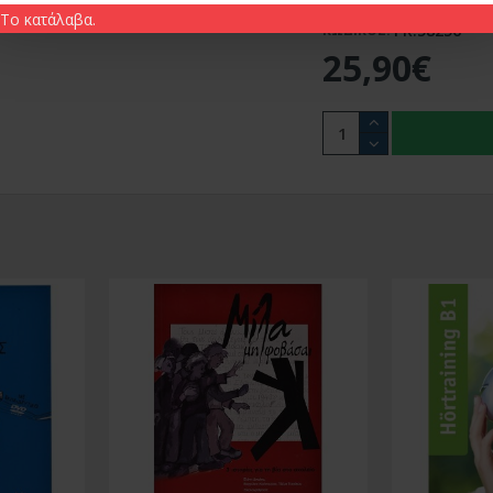
Διαθέσιμο
Το κατάλαβα.
PR.58256
ΚΩΔΙΚΟΣ:
25,90€