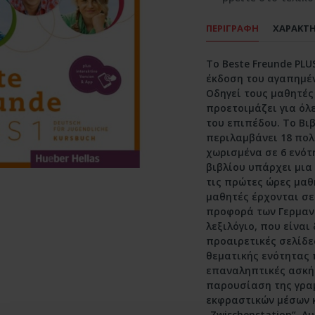
ΠΕΡΙΓΡΑΦΗ
ΧΑΡΑΚΤΗ
Το Beste Freunde PLU
έκδοση του αγαπημέν
Οδηγεί τους μαθητές
προετοιμάζει για όλ
του επιπέδου. Το Βι
περιλαμβάνει 18 πολ
χωρισμένα σε 6 ενότ
βιβλίου υπάρχει μια
τις πρώτες ώρες μαθ
μαθητές έρχονται σε
προφορά των Γερμαν
λεξιλόγιο, που είναι
προαιρετικές σελίδε
θεματικής ενότητας
επαναληπτικές ασκήσ
παρουσίαση της γρα
εκφραστικών μέσων κ
„Zwischenstation“. Α