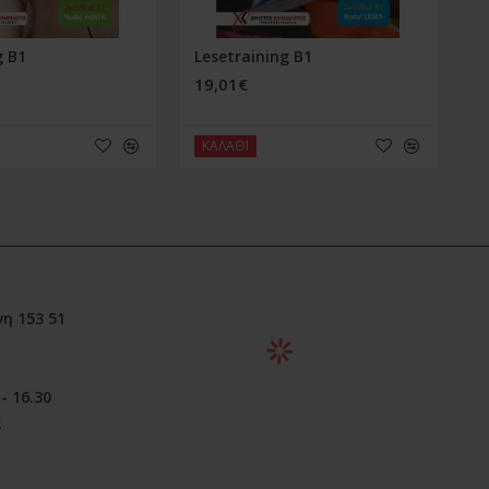
g B1
Lesetraining B1
Ι
19,01€
2
ΚΑΛΑΘΙ
η 153 51
- 16.30
ά