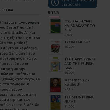
ΤΗΛ. ΕΞΥΠΗΡΕΤΗΣΗ
213 0070 599
ΡΙΣΤΙΚΑ
ΒΙΒΛΙΑ
ΦΥΣΙΚΆ-ΕΡΕΥΝΏ
S 1 είναι η ανανεωμένη
ΚΑΙ ΑΝΑΚΑΛΎΠΤΩ
ου Beste Freunde 1.
ΣΤ/Δ
 στο επίπεδο Α1 και
2,97€
ες τις εξετάσεις αυτού
ΤΣΌΚΟ ΜΠΛΟΚ
βλίο του μαθητή
10,20€
ύ σύντομα κεφάλαια,
ητες. Στην αρχή του
 σύντομη ενότητα για
THE HAPPY PRINCE
AND THE SELFISH
ήματος, όπου οι
GIANT
 επαφή με την
10,00€
ικών και μαθαίνουν
 διεθνώς κατανοητό. Οι
Menschen A2 -
ς στο τέλος κάθε
Kursbuch
27,19€
 προσφέρουν
εις, μια συνοπτική
ΤΗΕ SPLINTERING
μματικής και των
FRAME
αθώς και το δισέλιδο
11,00€
υτό περιέχει τις