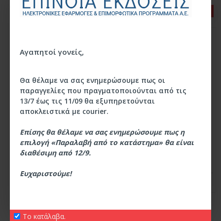
ΑΓΌΡΑΣΑΝ ΕΠΊΣΗΣ
Αγαπητοί γονείς,
Θα θέλαμε να σας ενημερώσουμε πως οι
παραγγελίες που πραγματοποιούνται από τις
13/7 έως τις 11/09 θα εξυπηρετούνται
αποκλειστικά με courier.
Επίσης θα θέλαμε να σας ενημερώσουμε πως η
ΜΊΛΑ ΜΗ ΦΟΒΆΣΑΙ
ΑΡΧΑΊΑ ΕΛΛΗΝΙΚΉ
ΓΛΏΣΣΑ Α/Γ
επιλογή «Παραλαβή από το κατάστημα» θα είναι
5,00€
διαθέσιμη από 12/9.
3,39€
Ευχαριστούμε! ​​​​​​
ΚΑΛΑΘΙ
ΚΑΛΑΘΙ
Το κατάλαβα.