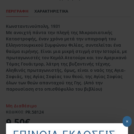
ΠΕΡΙΓΡΑΦΗ
ΧΑΡΑΚΤΗΡΙΣΤΙΚΑ
Κωνσταντινούπολη, 1931
Με ανοιχτή πάντα την πληγή της Μικρασιατικής
Καταστροφής, έναν χρόνο μετά την υπογραφή του
Ελληνοτουρκικού Συμφώνου Φιλίας, συντελείται ένα
θαύμα ειρήνης. Είναι μια μικρή στιγμή στην Ιστορία, με
πρωταγωνιστές τον Κεμάλ Ατατούρκ και τον Αμερικανό
Τόμας Γουάιτμορ, λάτρη της βυζαντινής τέχνης.
Αληθινός πρωταγωνιστής, όμως, είναι ο ναός της Αγια-
Σοφιάς, της Αγίας Σοφίας του θεού, της Αγίας Σοφίας
όλων των θεών απανταχού της Γης. (Από την
παρουσίαση στο οπισθόφυλλο του βιβλίου)
Μη Διαθέσιμο
PR.58124
ΚΩΔΙΚΟΣ:
9,50€