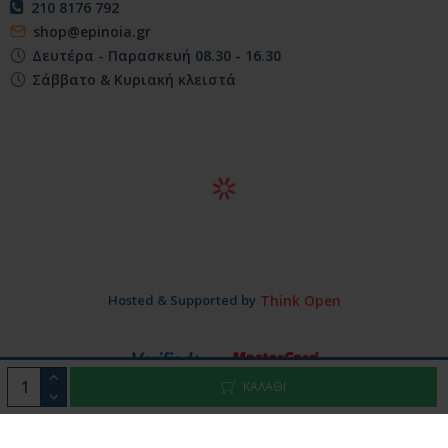
210 8176 792
shop@epinoia.gr
Δευτέρα - Παρασκευή 08.30 - 16.30
Σάββατο & Κυριακή κλειστά
Hosted & Supported by
Think Open
ΚΑΛΑΘΙ